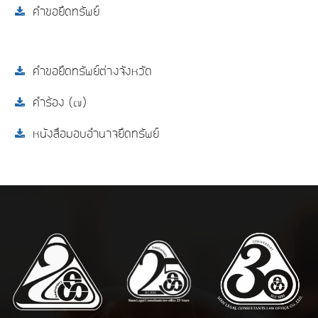
คำขอยึดทรัพย์
คำขอยึดทรัพย์ต่างจังหวัด
คำร้อง (๗)
หนังสือมอบอำนาจยึดทรัพย์