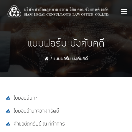
Skip
to
content
แบบฟอร์ม บังคับคดี
แบบฟอร์ม บังคับคดี
ใบมอบฉันทะ
ใบมอบอำนาจวางทรัพย์
คำขอยึดทรัพย์ ณ ที่ทำการ